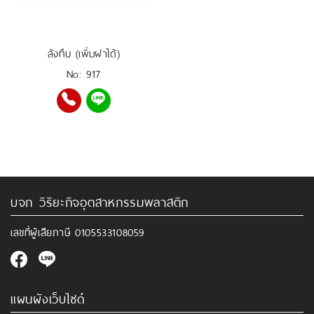
ลังทึบ (เพิ่มฝาได้)
No: 917
บจก วิริยะกิจอุตสาหกรรมพลาสติก
เลขที่ผู้เสียภาษี
0105533108059
แผนผังเว็บไซด์