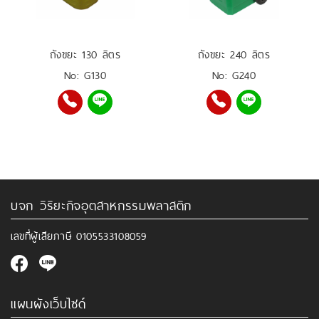
ถังขยะ 130 ลิตร
ถังขยะ 240 ลิตร
No: G130
No: G240
บจก วิริยะกิจอุตสาหกรรมพลาสติก
เลขที่ผู้เสียภาษี
0105533108059
แผนผังเว็บไซด์