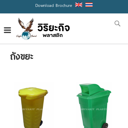
Skip
Download Brochure
to
Content
Se
ถังขยะ