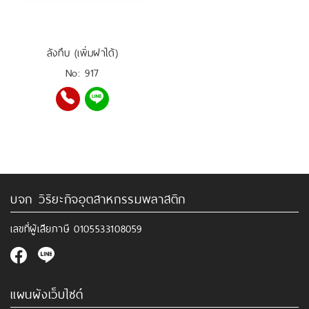
ลังทึบ (เพิ่มฝาได้)
No: 917
บจก วิริยะกิจอุตสาหกรรมพลาสติก
เลขที่ผู้เสียภาษี
0105533108059
แผนผังเว็บไซด์