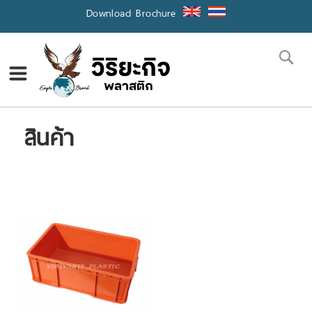
Skip
Download Brochure
to
Content
Se
สินค้า