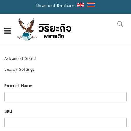
Skip
Download Brochure
to
Content
Se
Advanced Search
Search Settings
Product Name
SKU