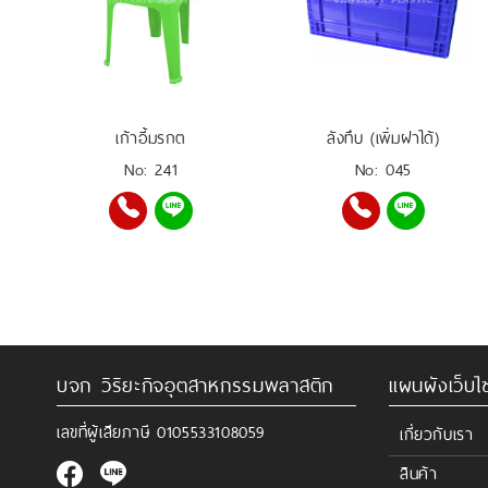
เก้าอี้มรกต
ลังทึบ (เพิ่มฝาได้)
No: 241
No: 045
บจก วิริยะกิจอุตสาหกรรมพลาสติก
แผนผังเว็บไซ
เลขที่ผู้เสียภาษี
0105533108059
เกี่ยวกับเรา
สินค้า