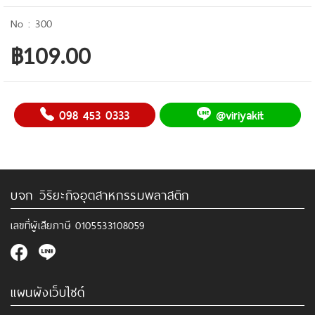
300
฿109.00
098 453 0333
@viriyakit
บจก วิริยะกิจอุตสาหกรรมพลาสติก
เลขที่ผู้เสียภาษี
0105533108059
แผนผังเว็บไซด์