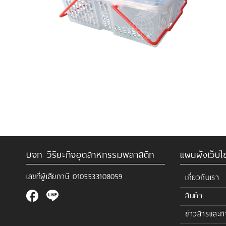
บจก วิริยะกิจอุตสาหกรรมพลาสติก
แผนผังเว็บไซ
เลขที่ผู้เสียภาษี
0105533108059
เกี่ยวกับเรา
สินค้า
ข่าวสารและก