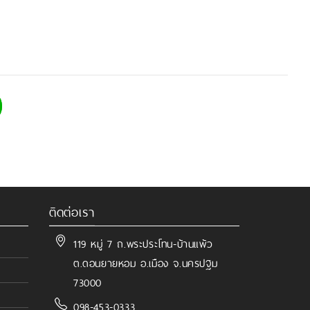
ติดต่อเรา
119 หมู่ 7 ถ.พระประโทน-บ้านแพ้ว
ต.ดอนยายหอม อ.เมือง จ.นครปฐม
73000
098-453-0333