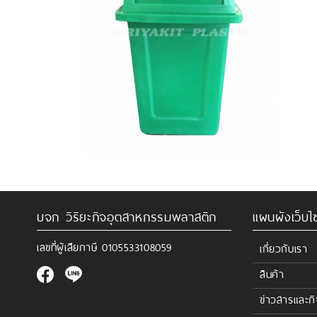
บจก วิริยะกิจอุตสาหกรรมพลาสติก
แผนผังเว็บไซ
เลขที่ผู้เสียภาษี
0105533108059
เกี่ยวกับเรา
สินค้า
ข่าวสารและก