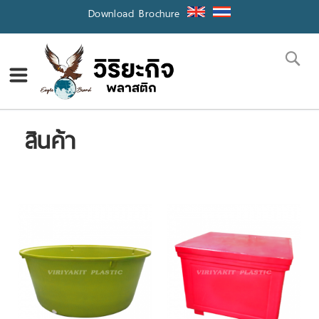
Skip
Download Brochure
to
Content
Se
สินค้า